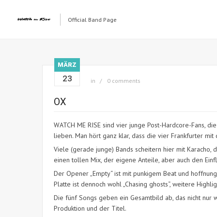
Official Band Page
MÄRZ
23
in
0 comments
OX
WATCH ME RISE sind vier junge Post-Hardcore-Fans, die 
lieben. Man hört ganz klar, dass die vier Frankfurter 
Viele (gerade junge) Bands scheitern hier mit Karacho, d
einen tollen Mix, der eigene Anteile, aber auch den E
Der Opener „Empty“ ist mit punkigem Beat und hoffnungs
Platte ist dennoch wohl „Chasing ghosts“, weitere Highli
Die fünf Songs geben ein Gesamtbild ab, das nicht nur w
Produktion und der Titel.