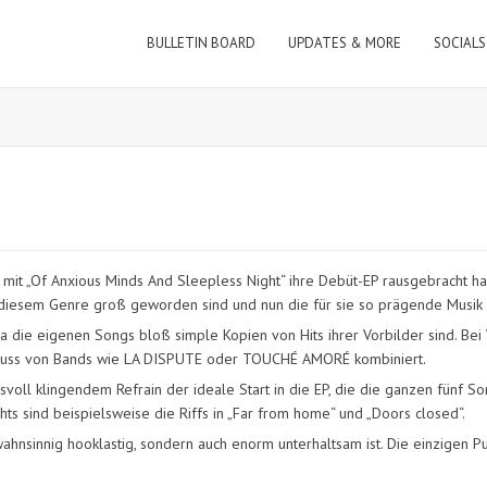
BULLETIN BOARD
UPDATES & MORE
SOCIALS
mit „Of Anxious Minds And Sleepless Night“ ihre Debüt-EP rausgebracht ha
mit diesem Genre groß geworden sind und nun die für sie so prägende Musi
a die eigenen Songs bloß simple Kopien von Hits ihrer Vorbilder sind. Bei 
influss von Bands wie LA DISPUTE oder TOUCHÉ AMORÉ kombiniert.
voll klingendem Refrain der ideale Start in die EP, die die ganzen fünf S
ghts sind beispielsweise die Riffs in „Far from home“ und „Doors closed“.
ahnsinnig hooklastig, sondern auch enorm unterhaltsam ist. Die einzigen P