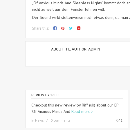
„Of Anxious Minds And Sleepless Nights“ kommt doch ar
nicht zu weit aus dem Fenster lehnen will.
Der Sound wirkt stellenweise noch etwas dünn, da man 
Share this:
ABOUT THE AUTHOR:
ADMIN
REVIEW BY: RIFF!
Checkout this new review by Riff (uk) about our EP
"Of Anxious Minds And
Read more
in
News
0 comments
2