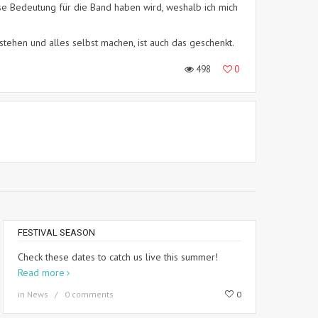
se Bedeutung für die Band haben wird, weshalb ich mich
ehen und alles selbst machen, ist auch das geschenkt.
498
0
FESTIVAL SEASON
Check these dates to catch us live this summer!
Read more
in
News
0 comments
0